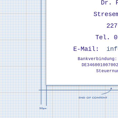
Dr. 
Strese
227
Tel. 0
E-Mail:
inf
Bankverbindung:
DE34600100700
Steuernu